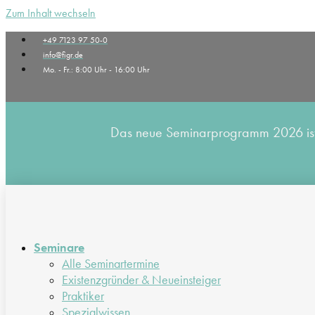
Zum Inhalt wechseln
+49 7123 97 50-0
info@figr.de
Mo. - Fr.: 8:00 Uhr - 16:00 Uhr
Das neue Seminarprogramm 2026 ist v
Seminare
Alle Seminartermine
Existenzgründer & Neueinsteiger
Praktiker
Spezialwissen