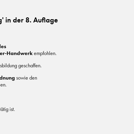
 in der 8. Auflage
des
ger-Handwerk
empfohlen.
usbildung geschaffen.
rdnung
sowie den
len.
tig ist.