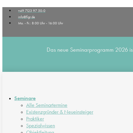
Zum
+49 7123 97 50-0
Inhalt
info@figr.de
wechseln
Mo. - Fr.: 8:00 Uhr - 16:00 Uhr
Das neue Seminarprogramm 2026 ist v
Seminare
Alle Seminartermine
Existenzgründer & Neueinsteiger
Praktiker
Spezialwissen
Objektleitung