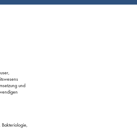
äuser,
itswesens
 Umsetzung und
twendigen
 Bakteriologie,