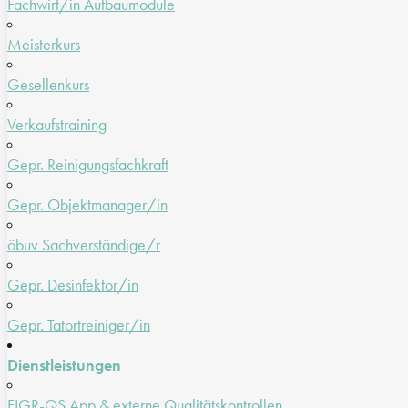
Fachwirt/in Aufbaumodule
Meisterkurs
Gesellenkurs
Verkaufstraining
Gepr. Reinigungsfachkraft
Gepr. Objektmanager/in
öbuv Sachverständige/r
Gepr. Desinfektor/in
Gepr. Tatortreiniger/in
Dienstleistungen
FIGR-QS App & externe Qualitätskontrollen