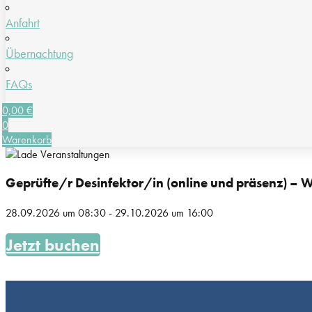
Anfahrt
Übernachtung
FAQs
0,00
€
0
Warenkorb
Geprüfte/r Desinfektor/in (online und präsenz) – 
28.09.2026
um
08:30
-
29.10.2026
um
16:00
Jetzt buchen