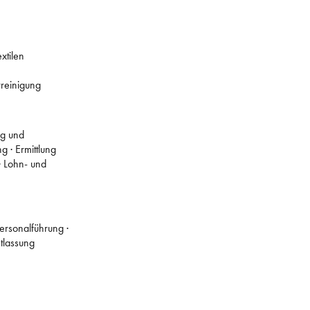
xtilen
reinigung
ng und
 · Ermittlung
· Lohn- und
ersonalführung ·
ntlassung