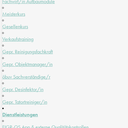
Fachwirt/in Aufbaumodule
Meisterkurs
Gesellenkurs
Verkaufstraining
Gepr. Reinigungsfachkraft
Gepr. Objektmanager/in
öbuv Sachverständige/r
Gepr. Desinfektor/in
Gepr. Tatortreiniger/in
Dienstleistungen
FIGR-QS App & externe Qualitätskontrollen