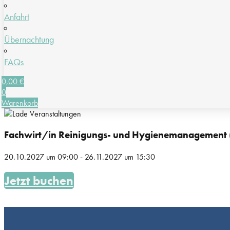
Anfahrt
Übernachtung
FAQs
0,00
€
0
Warenkorb
Fachwirt/in Reinigungs- und Hygienemanagement (
20.10.2027
um
09:00
-
26.11.2027
um
15:30
Jetzt buchen