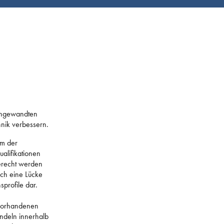
 angewandten
nik verbessern.
um der
alifikationen
erecht werden
ch eine Lücke
sprofile dar.
 vorhandenen
andeln innerhalb