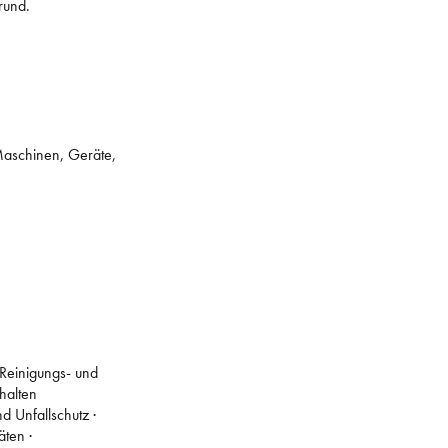
rund.
 Maschinen, Geräte,
 Reinigungs- und
halten
 Unfallschutz ·
ten ·